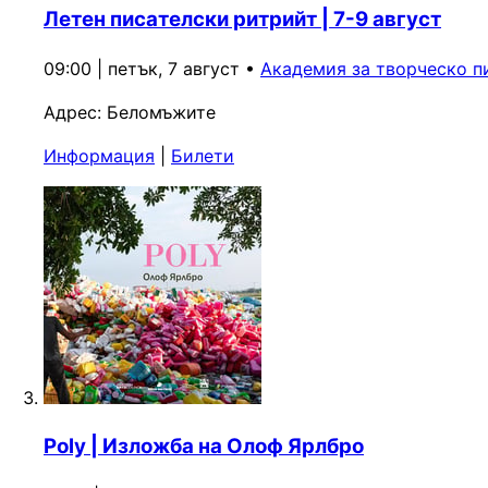
Летен писателски ритрийт | 7-9 август
09:00 | петък, 7 август
•
Академия за творческо п
Адрес:
Беломъжите
Информация
|
Билети
Poly | Изложба на Олоф Ярлбро