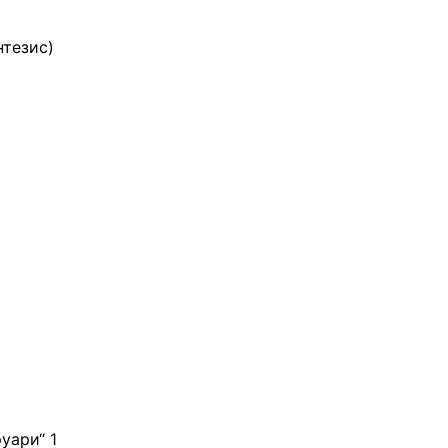
нтезис)
руари“ 1