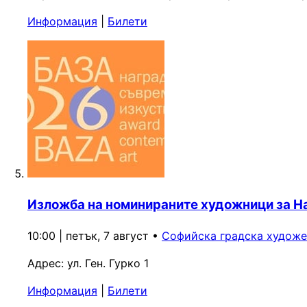
Информация
|
Билети
Изложба на номинираните художници за Н
10:00 | петък, 7 август
•
Софийска градска художе
Адрес:
ул. Ген. Гурко 1
Информация
|
Билети