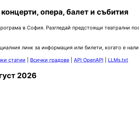
 концерти, опера, балет и събития
програма в София. Разгледай предстоящи театрални пос
ициалния линк за информация или билети, когато е нали
чки статии
|
Всички градове
|
API OpenAPI
|
LLMs.txt
густ 2026