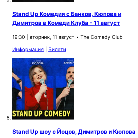
Stand Up Комедия с Банков, Кюпова и
Димитров в Комеди Клуба - 11 август
19:30 | вторник, 11 август
•
The Comedy Club
Информация
|
Билети
Stand Up шоу с Йоцов, Димитров и Кюпова