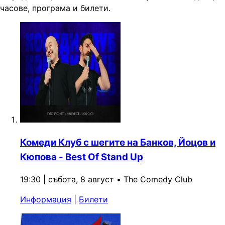
часове, програма и билети.
Комеди Клуб с шегите на Банков, Йоцов и
Кюпова - Best Of Stand Up
19:30 | събота, 8 август
•
The Comedy Club
Информация
|
Билети