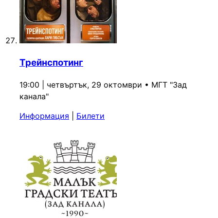
Трейнспотинг
19:00 | четвъртък, 29 октомври
•
МГТ "Зад
канала"
Информация
|
Билети