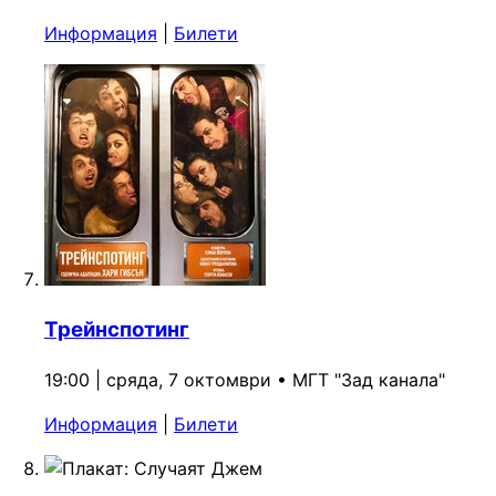
Информация
|
Билети
Трейнспотинг
19:00 | сряда, 7 октомври
•
МГТ "Зад канала"
Информация
|
Билети