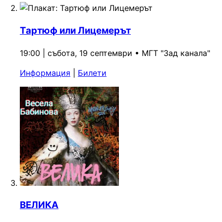
Тартюф или Лицемерът
19:00 | събота, 19 септември
•
МГТ "Зад канала"
Информация
|
Билети
ВЕЛИКА