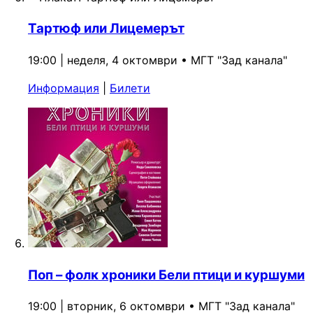
Тартюф или Лицемерът
19:00 | неделя, 4 октомври
•
МГТ "Зад канала"
Информация
|
Билети
Поп – фолк хроники Бели птици и куршуми
19:00 | вторник, 6 октомври
•
МГТ "Зад канала"