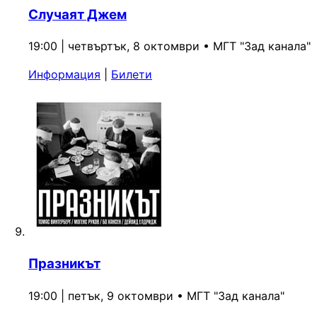
Случаят Джем
19:00 | четвъртък, 8 октомври
•
МГТ "Зад канала"
Информация
|
Билети
Празникът
19:00 | петък, 9 октомври
•
МГТ "Зад канала"