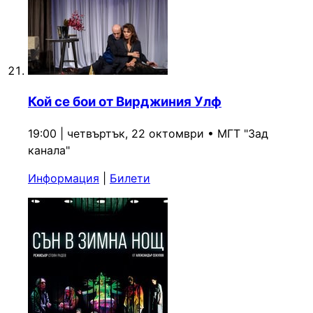
Кой се бои от Вирджиния Улф
19:00 | четвъртък, 22 октомври
•
МГТ "Зад
канала"
Информация
|
Билети