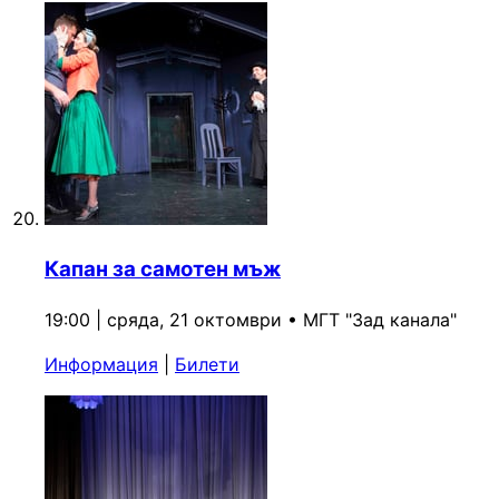
Капан за самотен мъж
19:00 | сряда, 21 октомври
•
МГТ "Зад канала"
Информация
|
Билети