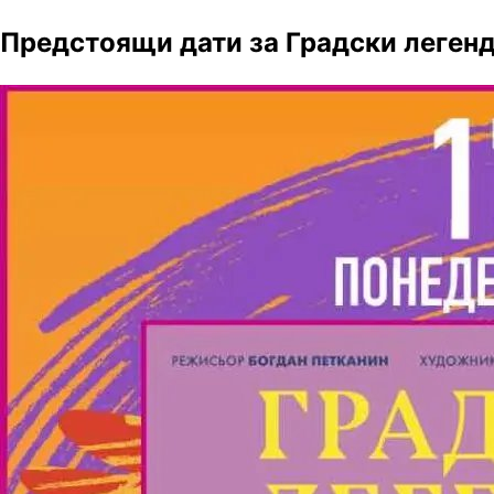
Предстоящи дати за Градски леген