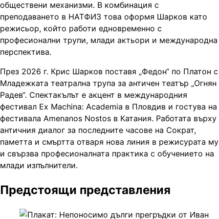
обществени механизми. В комбинация с
преподаването в НАТФИЗ това оформя Шарков като
режисьор, който работи едновременно с
професионални трупи, млади актьори и международна
перспектива.
През 2026 г. Крис Шарков поставя „Федон“ по Платон с
Младежката театрална трупа за античен театър „Огнян
Радев“. Спектакълът е акцент в международния
фестивал Ex Machina: Academia в Пловдив и гостува на
фестивала Amenanos Nostos в Катания. Работата върху
античния диалог за последните часове на Сократ,
паметта и смъртта отваря нова линия в режисурата му
и свързва професионалната практика с обучението на
млади изпълнители.
Предстоящи представления