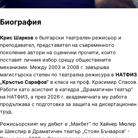
Биография
Крис Шарков
е български театрален режисьор и
преподавател, представител на съвременното
поколение автори на сценични прочити, които
поставят личния избор срещу обществените
механизми. Между 2003 и 2008 г. завършва
магистърска степен по театрална режисура в
НАТФИЗ
„Кръстьо Сарафов“
в класа на проф. Красимир Спасов.
Работи като асистент в катедра „Драматичен театър“
на НАТФИЗ, а през 2026 г. академичната му работа
продължава с подготовка за защита на дисертационен
труд.
Режисьорският му дебют е „Макбет“ по Хайнер Мюлер
и Шекспир в Драматичен театър „Стоян Бъчваров“ -