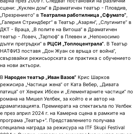
Варна през 2009 г. Следват постановки на различни
сцени: „Куклен дом“ в Драматичен театър - Пловдив,
„Презрението“ в
Театрална работилница „Сфумато“
,
„Галерия Стриндберг“ в Театър „Азарян“, „Слугините“ в
ДКТ - Враца, „В полите на Витоша“ в Драматичен
театър - Ловеч, „Тартюф“ в Плевен и „Непоносимо
дълги прегръдки“ в
РЦСИ „Топлоцентрала“
. В Театър
НАТФИЗ поставя „Дон Жуан се връща от война“,
свързвайки режисьорската си практика с обучението
на нови актьори.
В
Народен театър „Иван Вазов“
Крис Шарков
режисира „Частици жена“ от Ката Вебер, „Дивата
патица“ от Хенрик Ибсен и „Елементарните частици“ по
романа на Мишел Уелбек, за който е и автор на
драматизацията. Премиерата на спектакъла по Уелбек
е през април 2024 г. на Камерна сцена в рамките на
програма „Театър+“. Представлението получава
специална награда за режисура на ITF Skupi Festival