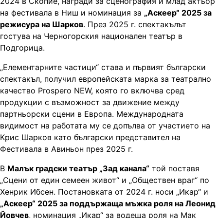
2024 в Скопие, награди за сценография и млад актьор
на фестивала в Ниш и номинация за
„Аскеер“ 2025 за
режисура на Шарков
. През 2025 г. спектакълът
гостува на Черногорския национален театър в
Подгорица.
„Елементарните частици“ става и първият български
спектакъл, получил европейската марка за театрално
качество Prospero NEW, която го включва сред
продукции с възможност за движение между
партньорски сцени в Европа. Международната
видимост на работата му се допълва от участието на
Крис Шарков като български представител на
Фестивала в Авиньон през 2025 г.
В
Малък градски театър „Зад канала“
той поставя
„Сцени от един семеен живот“ и „Обществен враг“ по
Хенрик Ибсен. Постановката от 2024 г. носи „Икар“ и
„Аскеер“ 2025 за поддържаща мъжка роля на Леонид
Йовчев
, номинация „Икар“ за водеща роля на Мак