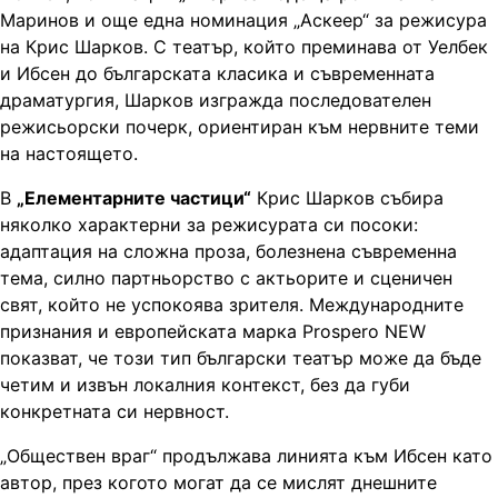
Маринов и още една номинация „Аскеер“ за режисура
на Крис Шарков. С театър, който преминава от Уелбек
и Ибсен до българската класика и съвременната
драматургия, Шарков изгражда последователен
режисьорски почерк, ориентиран към нервните теми
на настоящето.
В
„Елементарните частици“
Крис Шарков събира
няколко характерни за режисурата си посоки:
адаптация на сложна проза, болезнена съвременна
тема, силно партньорство с актьорите и сценичен
свят, който не успокоява зрителя. Международните
признания и европейската марка Prospero NEW
показват, че този тип български театър може да бъде
четим и извън локалния контекст, без да губи
конкретната си нервност.
„Обществен враг“ продължава линията към Ибсен като
автор, през когото могат да се мислят днешните