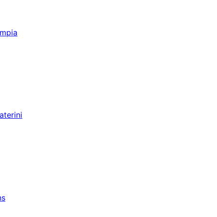
ympia
aterini
ns