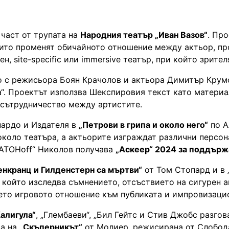
 част от трупата на
Народния театър „Иван Вазов“
. Пр
ито променят обичайното отношение между актьор, про
, site-specific или immersive театър, при който зрите
 с режисьора Боян Крачолов и актьора Димитър Крумов
а“. Проектът използва Шекспировия текст като материа
 сътрудничество между артистите.
нардо и Издателя в
„Петрови в грипа и около него“
по А
около театъра, а актьорите изграждат различни персон
ПЛАТОНoff“ Николов получава
„Аскеер“ 2024 за поддър
енкранц и Гилденстерн са мъртви“
от Том Стопард и в „
 който изследва съмнението, отсъствието на сигурен а
дето игровото отношение към публиката и импровизаци
Калигула“
, „Глембаеви“, „Бил Гейтс и Стив Джобс разго
та на
„Скъперникът“
от Молиер, режисирана от Слобода