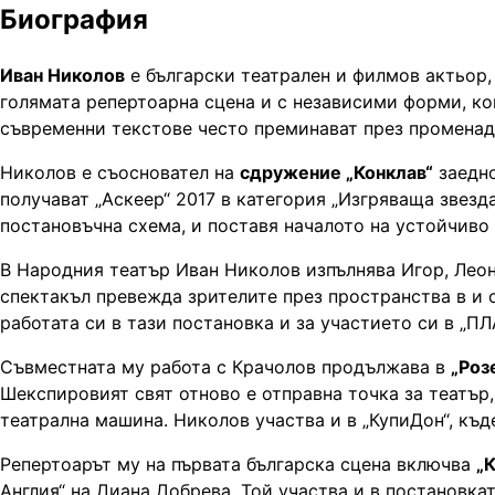
Биография
Иван Николов
е български театрален и филмов актьор,
голямата репертоарна сцена и с независими форми, ко
съвременни текстове често преминават през променаден
Николов е съосновател на
сдружение „Конклав“
заедно
получават „Аскеер“ 2017 в категория „Изгряваща звезд
постановъчна схема, и поставя началото на устойчиво
В Народния театър Иван Николов изпълнява Игор, Лео
спектакъл превежда зрителите през пространства в и 
работата си в тази постановка и за участието си в „
Съвместната му работа с Крачолов продължава в
„Роз
Шекспировият свят отново е отправна точка за театър,
театрална машина. Николов участва и в „КупиДон“, къ
Репертоарът му на първата българска сцена включва
„
Англия“ на Диана Добрева. Той участва и в постановка