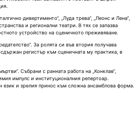
ия.
талгично дивертименто“, „Луда трева“, „Леонс и Лена“,
странства и регионални театри. В тях се запазва
лостното устройство на сценичното преживяване.
редателство“. За ролята си във втория получава
сдържан регистър към сценичната му практика, в
 мъртви“. Събрани с ранната работа на „Конклав“,
симия импулс и институционалния репертоар.
ен език и зрелия принос към сложна ансамблова форма.