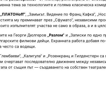
енна тема за технологиите и голяма класическа комед
а
„ПЛАТОНoff“
, „Замъкът. Видение по Франц Кафка“, „Нос
частията му преминават през „Сфумато“, независими про
оито изпълнителят участва не само в образа, а и в ця
мите на Георги Дюлгеров
„Разлом“
и „Записки по едно п
гарските филмови дейци. Екранната работа добавя по-
а често са водещи.
„Глембаеви“, „Калигула“ и „Розенкранц и Гилденстерн са
роли очертават последователно движение между незави
етапа от същия път — създаването на собствен театрал