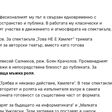
офесионалният му път е свързан едновременно с
странство и публика. В работата му класически и
лят участва в движението и атмосферата на спектакъла.
. За спектакъла „Това НЕ Е Хамлет“ тримата
л за авторски театър, вместо като готова
лексей Салников, реж. Боян Крачолов. Променадният
ажи в непосредствена близост до публиката. За
жаща мъжка роля
.
Трябва и някакво действие, Хамлете“. В тези спектакли
вторитет и ролята на изпълнителя вътре в самата
онната готовност са съществена част от формата.
варят за бъдещето на информатиката“ и „Малката
н Унковски. Тези заглавия го поставят в широк