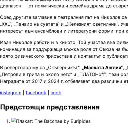
диапазон — от политическа и семейна драма до съврем
Сред другите заглавия в театралния път на Николов с
„XXL“, „Панаир на суетата“ и „Железният светилник“. У
интересът към ансамблови и литературни форми, при к
Иван Николов работи и в киното. Той участва във фил
номинация за поддържаща мъжка роля от Съюза на бъл
която физическото присъствие и контактът с публикат
В репертоара му са „Скъперникът“,
„Малката Англия“
, 
„Петрови в грипа и около него“ и „ПЛАТОНoff“, тези 
Наградите от 2017 и 2024 г. отбелязват два различни 
instagram
|
facebook
|
imdb
Предстоящи представления