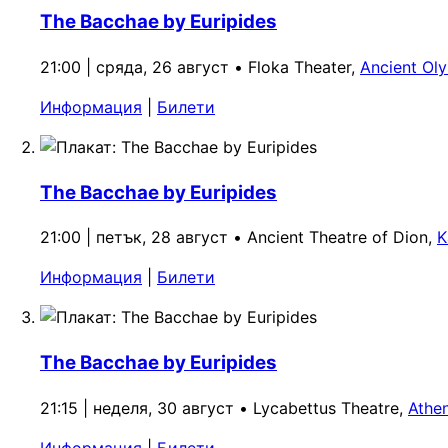
The Bacchae by Euripides
21:00 | сряда, 26 август
•
Floka Theater,
Ancient Ol
Информация
|
Билети
The Bacchae by Euripides
21:00 | петък, 28 август
•
Ancient Theatre of Dion,
K
Информация
|
Билети
The Bacchae by Euripides
21:15 | неделя, 30 август
•
Lycabettus Theatre,
Athe
Информация
|
Билети