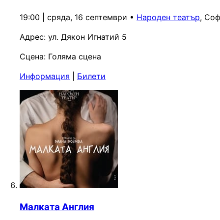
19:00 | сряда, 16 септември
•
Народен театър
, Со
Адрес:
ул. Дякон Игнатий 5
Сцена:
Голяма сцена
Информация
|
Билети
Малката Англия