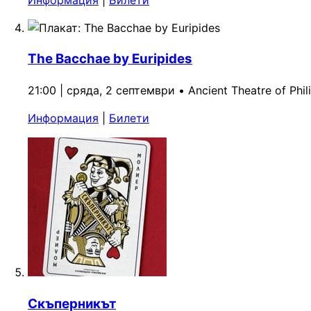
The Bacchae by Euripides
21:00 | сряда, 2 септември
•
Ancient Theatre of Phil
Информация
|
Билети
Скъперникът