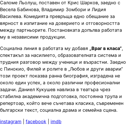
Саломе Льолуш, поставен от Крис Шарков, заедно с
Весела Бабинова, Владимир Зомбори и Лидия
Василева. Комедията превръща едно обещание за
вярност в изпитание на доверието и отговорността
между партньорите. Постановката допълва работата
му в независими продукции.
Социална линия в работата му добавя
„Враг в класа“
,
спектакъл за насилието, образователната система и
трудния разговор между ученици и възрастни. Заедно
с Пинокио, Филей и ролите в „Любов и други аварии“
този проект показва ранна биография, изградена не
около един успех, а около различни професионални
задачи. Даниел Кукушев навлиза в театъра чрез
стабилна академична подготовка, постоянна трупа и
репертоар, който вече съчетава класика, съвременен
български текст, социална драма и семейна сцена.
instagram
|
facebook
|
imdb