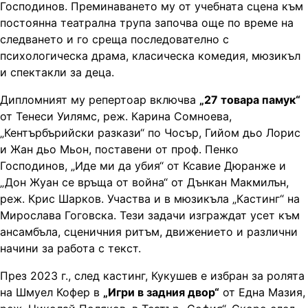
Господинов. Преминаването му от учебната сцена към
постоянна театрална трупа започва още по време на
следването и го среща последователно с
психологическа драма, класическа комедия, мюзикъл
и спектакли за деца.
Дипломният му репертоар включва
„27 товара памук“
от Тенеси Уилямс, реж. Карина Сомноева,
„Кентърбърийски разкази“ по Чосър, Гийом дьо Лорис
и Жан дьо Мьон, поставени от проф. Пенко
Господинов, „Иде ми да убия“ от Ксавие Дюранже и
„Дон Жуан се връща от война“ от Дънкан Макмилън,
реж. Крис Шарков. Участва и в мюзикъла „Кастинг“ на
Мирослава Гоговска. Тези задачи изграждат усет към
ансамбъла, сценичния ритъм, движението и различни
начини за работа с текст.
През 2023 г., след кастинг, Кукушев е избран за ролята
на Шмуел Кофер в
„Игри в задния двор“
от Една Мазия,