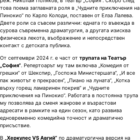
реж. Николай Поляков, в Театър „София“. Скоро след
това поема заглавната роля в „Чудните приключения на
Пинокио“ по Карло Колоди, поставен от Елза Лалева.
Двете роли са съвсем различни: едната го въвежда в
сурова съвременна драматургия, а другата изисква
физическа лекота, въображение и непосредствен
контакт с детската публика.
От септември 2024 г. е част от
трупата на Театър
„София“
. Репертоарът му там включва „Комедия от
грешки“ от Шекспир, „Госпожа Министершата“, „И все
пак животът е прекрасен“, „Пиано на луната“, „Котка
върху горещ ламаринен покрив“ и „Чудните
приключения на Пинокио“. Работата в постоянна трупа
му позволява да сменя жанрове и възрастови
адресати в рамките на един сезон, като развива
едновременно комедийна точност и драматично
присъствие.
В
„Херкулес VS Авгий“
по драматургична версия на