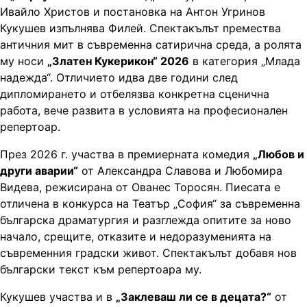
Ивайло Христов и постановка на Антон Угринов
Кукушев изпълнява Филей. Спектакълът премества
античния мит в съвременна сатирична среда, а ролята
му носи
„Златен Кукерикон“ 2026
в категория „Млада
надежда“. Отличието идва две години след
дипломирането и отбелязва конкретна сценична
работа, вече развита в условията на професионален
репертоар.
През 2026 г. участва в премиерната комедия
„Любов и
други аварии“
от Александра Славова и Любомира
Видева, режисирана от Ованес Торосян. Пиесата е
отличена в конкурса на Театър „София“ за съвременна
българска драматургия и разглежда опитите за ново
начало, срещите, отказите и недоразуменията на
съвременния градски живот. Спектакълът добавя нов
български текст към репертоара му.
Кукушев участва и в
„Заклеваш ли се в децата?“
от