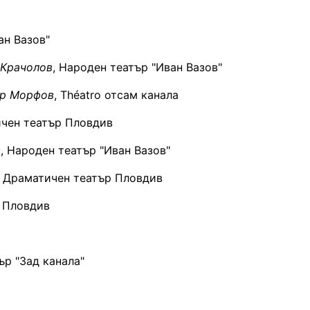
ан Вазов"
 Крачолов
, Народен театър "Иван Вазов"
ър Морфов
, Théatro отсам канала
ичен театър Пловдив
в
, Народен театър "Иван Вазов"
, Драматичен театър Пловдив
р Пловдив
ър "Зад канала"