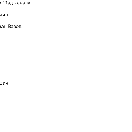
р "Зад канала"
рмия
ван Вазов"
офия