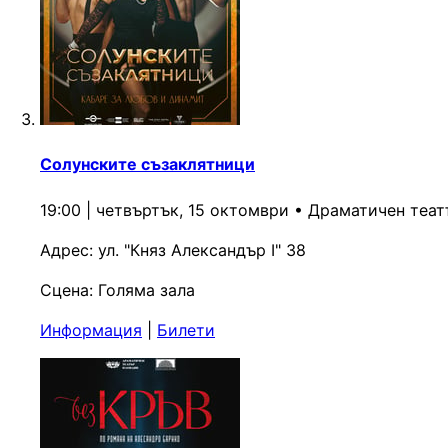
Солунските съзаклятници
19:00 | четвъртък, 15 октомври
•
Драматичен теат
Адрес:
ул. "Княз Александър I" 38
Сцена:
Голяма зала
Информация
|
Билети