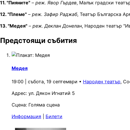
11. "Пияните"
–
реж. Явор Гърдев
, Малък градски театъ
12. "Племе"
–
реж. Зафир Раджаб
, Театър Българска А
13. "Медея"
–
реж. Деклан Донелан
, Народен театър "И
Предстоящи събития
Медея
19:00 | събота, 19 септември
•
Народен театър
, С
Адрес:
ул. Дякон Игнатий 5
Сцена:
Голяма сцена
Информация
|
Билети