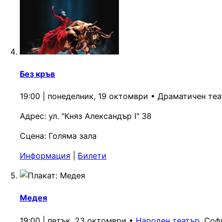
Без кръв
19:00 | понеделник, 19 октомври
•
Драматичен теа
Адрес:
ул. "Княз Александър I" 38
Сцена:
Голяма зала
Информация
|
Билети
Медея
19:00 | петък, 23 октомври
•
Народен театър
, Соф