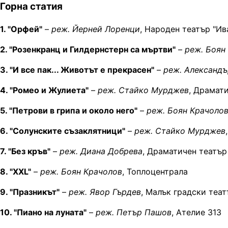
Горна статия
1. "Орфей"
–
реж. Йерней Лоренци
, Народен театър "Ив
2. "Розенкранц и Гилдернстерн са мъртви"
–
реж. Боян
3. "И все пак... Животът е прекрасен"
–
реж. Александ
4. "Ромео и Жулиета"
–
реж. Стайко Мурджев
, Драмат
5. "Петрови в грипа и около него"
–
реж. Боян Крачоло
6. "Солунските съзаклятници"
–
реж. Стайко Мурджев
7. "Без кръв"
–
реж. Диана Добрева
, Драматичен театъ
8. "XXL"
–
реж. Боян Крачолов
, Топлоцентрала
9. "Празникът"
–
реж. Явор Гърдев
, Малък градски теат
10. "Пиано на луната"
–
реж. Петър Пашов
, Ателие 313