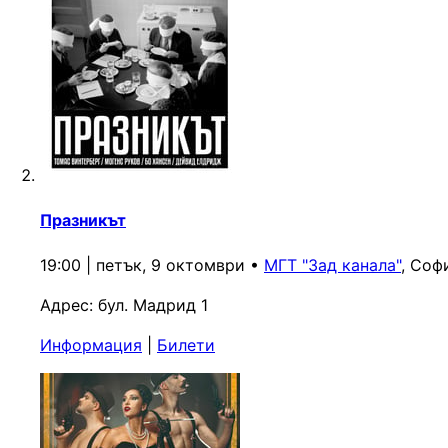
Празникът
19:00 | петък, 9 октомври
•
МГТ "Зад канала"
, Соф
Адрес:
бул. Мадрид 1
Информация
|
Билети