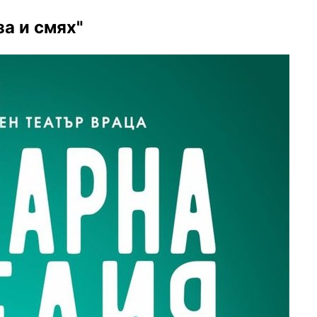
а и смях"