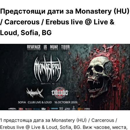
Предстоящи дати за Monastery (HU)
/ Carcerous / Erebus live @ Live &
Loud, Sofia, BG
1 предстояща дата за Monastery (HU) / Carcerous /
Erebus live @ Live & Loud, Sofia, BG. Виж часове, места,