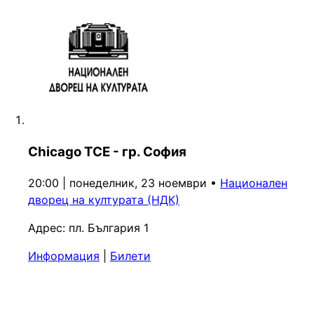
Chicago TCE - гр. София
20:00 | понеделник, 23 ноември
•
Национален
дворец на културата (НДК)
Адрес:
пл. България 1
Информация
|
Билети