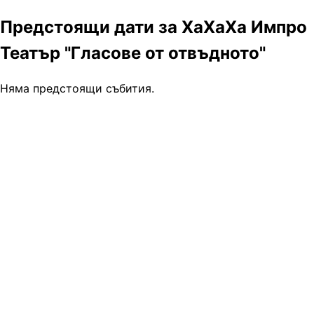
Предстоящи дати за ХаХаХа Импро
Театър "Гласове от отвъдното"
Няма предстоящи събития.