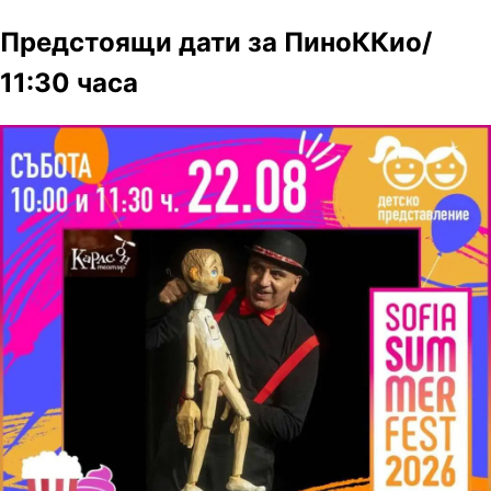
Предстоящи дати за ПиноККио/
11:30 часа