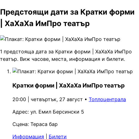
Предстоящи дати за Кратки форми
| ХаХаХа ИмПро театър
1 предстояща дата за Кратки форми | ХаХаХа ИмПро
театър. Виж часове, места, информация и билети.
Кратки форми | ХаХаХа ИмПро театър
20:00 | четвъртък, 27 август
•
Топлоцентрала
Адрес:
ул. Емил Берсински 5
Сцена:
Тераса бар
Информация
|
Билети