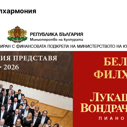
илхармония