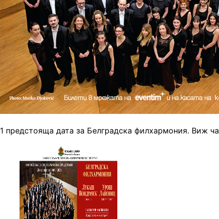
1 предстояща дата за Белградска филхармония. Виж ча