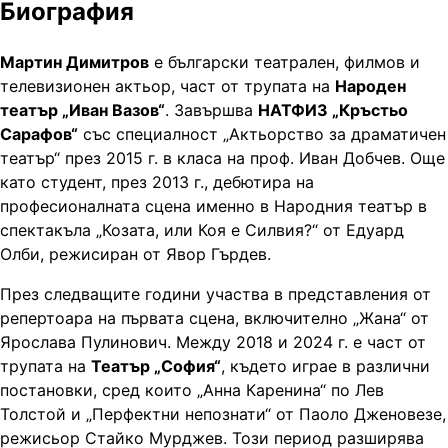
Биография
Мартин Димитров
е български театрален, филмов и
телевизионен актьор, част от трупата на
Народен
театър „Иван Вазов“
. Завършва
НАТФИЗ „Кръстьо
Сарафов“
със специалност „Актьорство за драматичен
театър“ през 2015 г. в класа на проф. Иван Добчев. Още
като студент, през 2013 г., дебютира на
професионалната сцена именно в Народния театър в
спектакъла „Козата, или Коя е Силвия?“ от Едуард
Олби, режисиран от Явор Гърдев.
През следващите години участва в представления от
репертоара на първата сцена, включително „Жана“ от
Ярослава Пулинович. Между 2018 и 2024 г. е част от
трупата на
Театър „София“
, където играе в различни
постановки, сред които „Анна Каренина“ по Лев
Толстой и „Перфектни непознати“ от Паоло Дженовезе,
режисьор Стайко Мурджев. Този период разширява