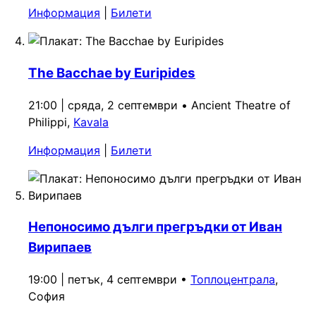
Информация
|
Билети
The Bacchae by Euripides
21:00 | сряда, 2 септември
•
Ancient Theatre of
Philippi,
Kavala
Информация
|
Билети
Непоносимо дълги прегръдки от Иван
Вирипаев
19:00 | петък, 4 септември
•
Топлоцентрала
,
София