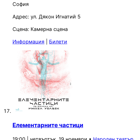
София
Адрес:
ул. Дякон Игнатий 5
Сцена:
Камерна сцена
Информация
|
Билети
Елементарните частици
19:00 | четвъртък, 19 ноември
•
Народен театър
,