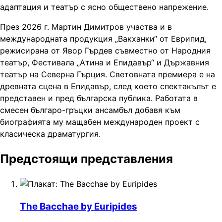
адаптация и театър с ясно обществено напрежение.
През 2026 г. Мартин Димитров участва и в
международната продукция „Вакханки“ от Еврипид,
режисирана от Явор Гърдев съвместно от Народния
театър, Фестивала „Атина и Епидавър“ и Държавния
театър на Северна Гърция. Световната премиера е на
древната сцена в Епидавър, след което спектакълът е
представен и пред българска публика. Работата в
смесен българо-гръцки ансамбъл добавя към
биографията му мащабен международен проект с
класическа драматургия.
Предстоящи представления
The Bacchae by Euripides