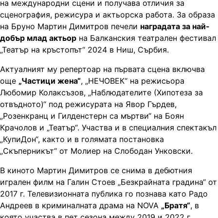
на международни сцени и получава отличия за
сценография, режисура и актьорска работа. За образа
на Бруно Мартин Димитров печели
наградата за най-
добър млад актьор
на Балканския театрален фестивал
„Театър на кръстопът“ 2024 в Ниш, Сърбия.
Актуалният му репертоар на първата сцена включва
още
„Частици жена“
, „НЕЧОВЕК“ на режисьора
Любомир Колаксъзов, „Наблюдателите (Хипотеза за
отвъдното)“ под режисурата на Явор Гърдев,
„Розенкранц и Гилденстерн са мъртви“ на Боян
Крачолов и „Театър“. Участва и в специалния спектакъл
„КупиДон“, както и в голямата постановка
„Скъперникът“ от Молиер на Слободан Унковски.
В киното Мартин Димитров се снима в дебютния
игрален филм на Галин Стоев „Безкрайната градина“ от
2017 г. Телевизионната публика го познава като Радо
Андреев в криминалната драма на NOVA
„Братя“
, в
която участва в пет сезона между 2019 и 2022 г.