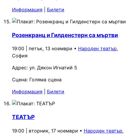
Информация
|
Билети
Розенкранц и Гилденстерн са мъртви
19:00 | петък, 13 ноември
•
Народен театър
,
София
Адрес:
ул. Дякон Игнатий 5
Сцена:
Голяма сцена
Информация
|
Билети
ТЕАТЪР
19:00 | вторник, 17 ноември
•
Народен театър
,