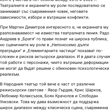
Театралните и екранните му роли последователно се
занимават със съвременния човек, неговите
зависимости, избори и вътрешни конфликти.
При Мартин Димитров интересното е, че екранната му
разпознаваемост не измества театралната линия. Радо
Андреев в „Братя“ го прави познат на широка публика,
но сценичните му роли в „Непоносимо дълги
прегръдки“ и „Елементарните частици“ показват по-
сложен и рисков актьорски диапазон. И в двата случая
той работи с персонажи, чиито вътрешни деформации
не могат да бъдат решени с обикновен психологически
реализъм.
В Народния театър той вече е част от различни
режисьорски светове - Явор Гърдев, Крис Шарков,
Любомир Колаксъзов, Боян Крачолов и Слободан
Унковски. Това му дава възможност да поддържа
широк диапазон между класическа сцена, съвременна