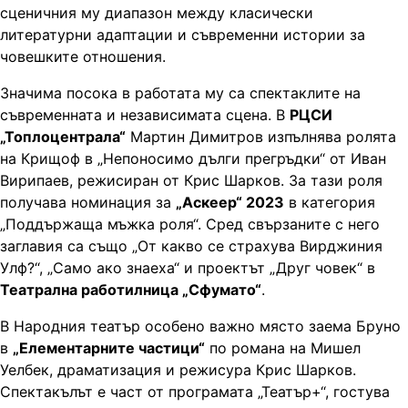
сценичния му диапазон между класически
литературни адаптации и съвременни истории за
човешките отношения.
Значима посока в работата му са спектаклите на
съвременната и независимата сцена. В
РЦСИ
„Топлоцентрала“
Мартин Димитров изпълнява ролята
на Крищоф в „Непоносимо дълги прегръдки“ от Иван
Вирипаев, режисиран от Крис Шарков. За тази роля
получава номинация за
„Аскеер“ 2023
в категория
„Поддържаща мъжка роля“. Сред свързаните с него
заглавия са също „От какво се страхува Вирджиния
Улф?“, „Само ако знаеха“ и проектът „Друг човек“ в
Театрална работилница „Сфумато“
.
В Народния театър особено важно място заема Бруно
в
„Елементарните частици“
по романа на Мишел
Уелбек, драматизация и режисура Крис Шарков.
Спектакълът е част от програмата „Театър+“, гостува