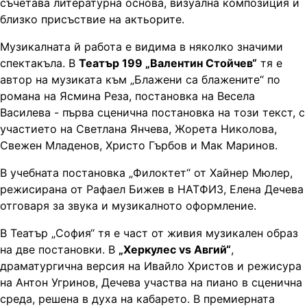
съчетава литературна основа, визуална композиция и
близко присъствие на актьорите.
Музикалната й работа е видима в няколко значими
спектакъла. В
Театър 199 „Валентин Стойчев“
тя е
автор на музиката към „Блажени са блажените“ по
романа на Ясмина Реза, постановка на Весела
Василева - първа сценична постановка на този текст, с
участието на Светлана Янчева, Жорета Николова,
Свежен Младенов, Христо Гърбов и Мак Маринов.
В учебната постановка „Филоктет“ от Хайнер Мюлер,
режисирана от Рафаел Бижев в НАТФИЗ, Елена Дечева
отговаря за звука и музикалното оформление.
В Театър „София“ тя е част от живия музикален образ
на две постановки. В
„Херкулес vs Авгий“
,
драматургична версия на Ивайло Христов и режисура
на Антон Угринов, Дечева участва на пиано в сценична
среда, решена в духа на кабарето. В премиерната