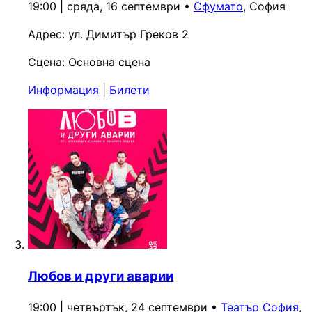
19:00 | сряда, 16 септември
•
Сфумато
, София
Адрес:
ул. Димитър Греков 2
Сцена:
Основна сцена
Информация
|
Билети
Любов и други аварии
19:00 | четвъртък, 24 септември
•
Театър София
,