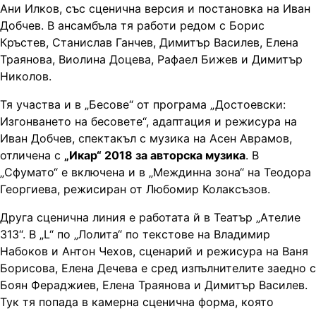
Ани Илков, със сценична версия и постановка на Иван
Добчев. В ансамбъла тя работи редом с Борис
Кръстев, Станислав Ганчев, Димитър Василев, Елена
Траянова, Виолина Доцева, Рафаел Бижев и Димитър
Николов.
Тя участва и в „Бесове“ от програма „Достоевски:
Изгонването на бесовете“, адаптация и режисура на
Иван Добчев, спектакъл с музика на Асен Аврамов,
отличена с
„Икар“ 2018 за авторска музика
. В
„Сфумато“ е включена и в „Междинна зона“ на Теодора
Георгиева, режисиран от Любомир Колаксъзов.
Друга сценична линия е работата й в Театър „Ателие
313“. В „L“ по „Лолита“ по текстове на Владимир
Набоков и Антон Чехов, сценарий и режисура на Ваня
Борисова, Елена Дечева е сред изпълнителите заедно с
Боян Фераджиев, Елена Траянова и Димитър Василев.
Тук тя попада в камерна сценична форма, която