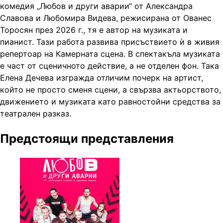
комедия „Любов и други аварии“ от Александра
Славова и Любомира Видева, режисирана от Ованес
Торосян през 2026 г., тя е автор на музиката и
пианист. Тази работа развива присъствието ѝ в живия
репертоар на Камерната сцена. В спектакъла музиката
е част от сценичното действие, а не отделен фон. Така
Елена Дечева изгражда отличим почерк на артист,
който не просто сменя сцени, а свързва актьорството,
движението и музиката като равностойни средства за
театрален разказ.
Предстоящи представления