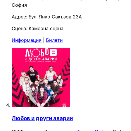
София
Адрес:
бул. Янко Сакъзов 23А
Сцена:
Камерна сцена
Информация
|
Билети
Любов и други аварии