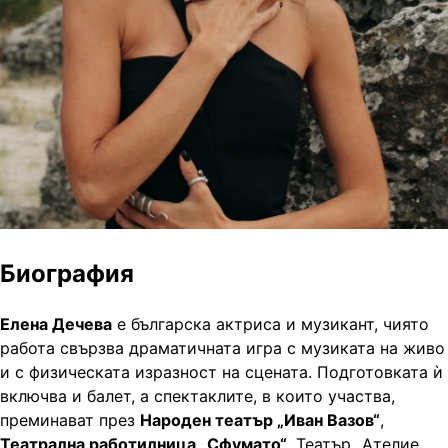
Биография
Елена Дечева
е българска актриса и музикант, чиято
работа свързва драматичната игра с музиката на живо
и с физическата изразност на сцената. Подготовката ѝ
включва и балет, а спектаклите, в които участва,
преминават през
Народен театър „Иван Вазов“
,
Театрална работилница „Сфумато“
, Театър „Ателие