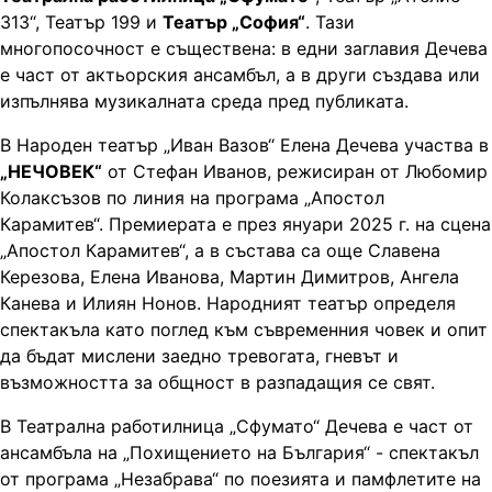
313“, Театър 199 и
Театър „София“
. Тази
многопосочност е съществена: в едни заглавия Дечева
е част от актьорския ансамбъл, а в други създава или
изпълнява музикалната среда пред публиката.
В Народен театър „Иван Вазов“ Елена Дечева участва в
„НЕЧОВЕК“
от Стефан Иванов, режисиран от Любомир
Колаксъзов по линия на програма „Апостол
Карамитев“. Премиерата е през януари 2025 г. на сцена
„Апостол Карамитев“, а в състава са още Славена
Керезова, Елена Иванова, Мартин Димитров, Ангела
Канева и Илиян Нонов. Народният театър определя
спектакъла като поглед към съвременния човек и опит
да бъдат мислени заедно тревогата, гневът и
възможността за общност в разпадащия се свят.
В Театрална работилница „Сфумато“ Дечева е част от
ансамбъла на „Похищението на България“ - спектакъл
от програма „Незабрава“ по поезията и памфлетите на