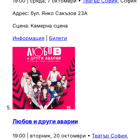
19:00 | сряда, 7 октомври
•
Театър София
, София
Адрес:
бул. Янко Сакъзов 23А
Сцена:
Камерна сцена
Информация
|
Билети
Любов и други аварии
19:00 | вторник, 20 октомври
•
Театър София
,