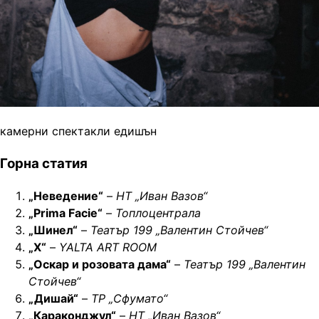
камерни спектакли едишън
Горна статия
„Неведение“
–
НТ „Иван Вазов“
„Prima Facie“
–
Топлоцентрала
„Шинел“
–
Театър 199 „Валентин Стойчев“
„X“
–
YALTA ART ROOM
„Оскар и розовата дама“
–
Театър 199 „Валентин
Стойчев“
„Дишай“
–
ТР „Сфумато“
„Караконджул“
–
НТ „Иван Вазов“