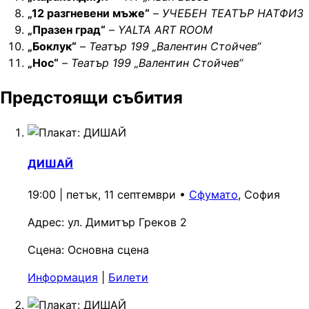
„12 разгневени мъже“
–
УЧЕБЕН ТЕАТЪР НАТФИЗ
„Празен град“
–
YALTA ART ROOM
„Боклук“
–
Театър 199 „Валентин Стойчев“
„Нос“
–
Театър 199 „Валентин Стойчев“
Предстоящи събития
ДИШАЙ
19:00 | петък, 11 септември
•
Сфумато
, София
Адрес:
ул. Димитър Греков 2
Сцена:
Основна сцена
Информация
|
Билети