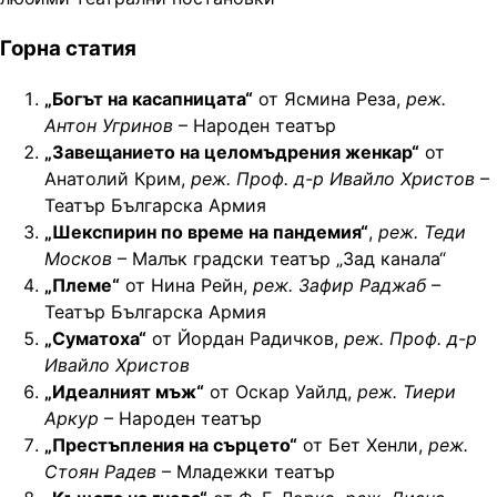
Горна статия
„Богът на касапницата“
от Ясмина Реза,
реж.
Антон Угринов
– Народен театър
„Завещанието на целомъдрения женкар“
от
Анатолий Крим,
реж. Проф. д-р Ивайло Христов
–
Театър Българска Армия
„Шекспирин по време на пандемия“
,
реж. Теди
Москов
– Малък градски театър „Зад канала“
„Племе“
от Нина Рейн,
реж. Зафир Раджаб
–
Театър Българска Армия
„Суматоха“
от Йордан Радичков,
реж. Проф. д-р
Ивайло Христов
„Идеалният мъж“
от Оскар Уайлд,
реж. Тиери
Аркур
– Народен театър
„Престъпления на сърцето“
от Бет Хенли,
реж.
Стоян Радев
– Младежки театър