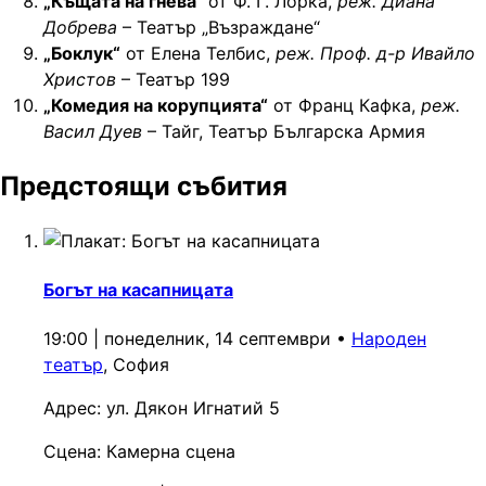
„Къщата на гнева“
от Ф. Г. Лорка,
реж. Диана
Добрева
– Театър „Възраждане“
„Боклук“
от Елена Телбис,
реж. Проф. д-р Ивайло
Христов
– Театър 199
„Комедия на корупцията“
от Франц Кафка,
реж.
Васил Дуев
– Тайг, Театър Българска Армия
Предстоящи събития
Богът на касапницата
19:00 | понеделник, 14 септември
•
Народен
театър
, София
Адрес:
ул. Дякон Игнатий 5
Сцена:
Камерна сцена